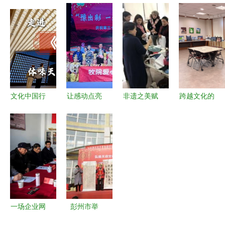
进鄂旅投
名琢世家紫
魅力伊犁
社会组织文
第一站，
光檀红木家
——2024
艺汇演 公
403国际艺
具与文化艺
伊犁文旅盛
益创投项目
术中心——
术的和谐共
放大运河文
成果与文化
武汉的文化
鸣
化旅游博览
交流盛典
会客厅
会
文化中国行
让感动点亮
非遗之美赋
跨越文化的
走进“金陵
心灵——河
能巾帼文化
艺术对话
图”数字艺
南牧业经济
——记国际
韩国外国语
术展，体味
学院工会组
文化交流学
大学绘画社
天下文枢的
织观看残疾
院组织女教
团第104届
深厚底蕴
人专题文艺
工参加扎染
作品展在孔
晚会侧记
体验活动
子学院启幕
一场企业网
彭州市举
如何成为文
办“弘扬天