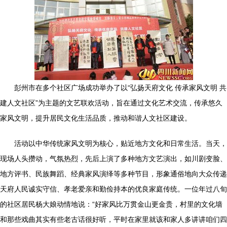
彭州市在多个社区广场成功举办了以“弘扬天府文化 传承家风文明 共
建人文社区”为主题的文艺联欢活动，旨在通过文化艺术交流，传承悠久
家风文明，提升居民文化生活品质，推动和谐人文社区建设。
活动以中华传统家风文明为核心，贴近地方文化和日常生活。当天，
现场人头攒动，气氛热烈，先后上演了多种地方文艺演出，如川剧变脸、
地方评书、民族舞蹈、经典家风演绎等多种节目，形象通俗地向大众传递
天府人民诚实守信、孝老爱亲和勤俭持本的优良家庭传统。一位年过八旬
的社区居民杨大娘动情地说：“好家风比万贯金山更金贵，村里的文化墙
和那些戏曲其实有些老古话很好听，平时在家里就该和家人多讲讲咱们四