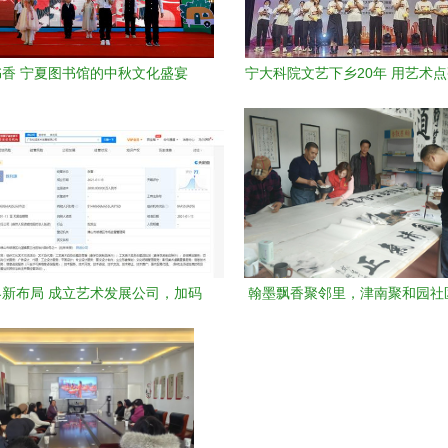
书香 宁夏图书馆的中秋文化盛宴
宁大科院文艺下乡20年 用艺术
温暖10万观众的心
新布局 成立艺术发展公司，加码
翰墨飘香聚邻里，津南聚和园社
影视置景与文化生态
流活动促和谐