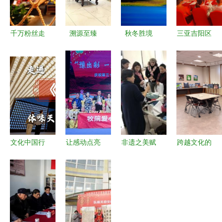
千万粉丝走
溯源至臻
秋冬胜境
三亚吉阳区
进鄂旅投
名琢世家紫
魅力伊犁
社会组织文
第一站，
光檀红木家
——2024
艺汇演 公
403国际艺
具与文化艺
伊犁文旅盛
益创投项目
术中心——
术的和谐共
放大运河文
成果与文化
武汉的文化
鸣
化旅游博览
交流盛典
会客厅
会
文化中国行
让感动点亮
非遗之美赋
跨越文化的
走进“金陵
心灵——河
能巾帼文化
艺术对话
图”数字艺
南牧业经济
——记国际
韩国外国语
术展，体味
学院工会组
文化交流学
大学绘画社
天下文枢的
织观看残疾
院组织女教
团第104届
深厚底蕴
人专题文艺
工参加扎染
作品展在孔