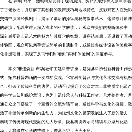
在“声动”环节，活动特别安排了现场展演。陇州民歌传承人原声演唱
了古老歌谣，并讲解了其独特的发声技巧与地域特色；皮影戏艺人在光影
交错中演绎经典剧目，揭示了幕后的操纵奥秘与叙事艺术。这些原汁原味
的表演，配以主讲人深入浅出的科学解读，让观众在美妙的视听体验中，
深刻感受到非遗艺术的魅力与其蕴含的智慧。讲座结束后，还设置了互动
体验区，观众可以亲手尝试简单的非遗制作，或通过多媒体设备体验数字
化非遗项目，实现了从“听到”到“看到”再到“体验到”的深度参与。
本次“非遗焕新 声动陇州”主题科普讲座，是陇县科协创新科普工作形
式、拓展科普内涵的一次成功实践。它将科学普及与文化艺术交流有机融
合，打破了传统科普的边界。活动不仅提升了公众对本土非物质文化遗产
的科学认知和保护意识，也为非遗传承人与科技工作者、艺术创作者、普
通公众之间搭建了一个宝贵的交流对话平台。通过科学与文化的碰撞，激
活了非遗传承创新的内生动力，为陇州文化的繁荣发展注入了新的活力，
奏响了传统与现代交融的动人乐章。陇县科协表示将继续举办系列化活
动，让非遗在科学的护航下，传承不绝，声声不息。